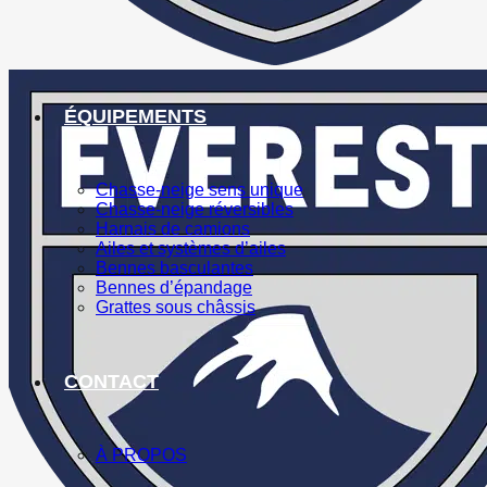
ÉQUIPEMENTS
Chasse-neige sens unique
Chasse-neige réversibles
Harnais de camions
Ailes et systèmes d’ailes
Bennes basculantes
Bennes d’épandage
Grattes sous châssis
CONTACT
À PROPOS