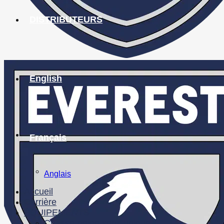
DISTRIBUTEURS
English
Français
Anglais
Accueil
Carrière
ÉQUIPEMENTS
Chasse-neige sens unique