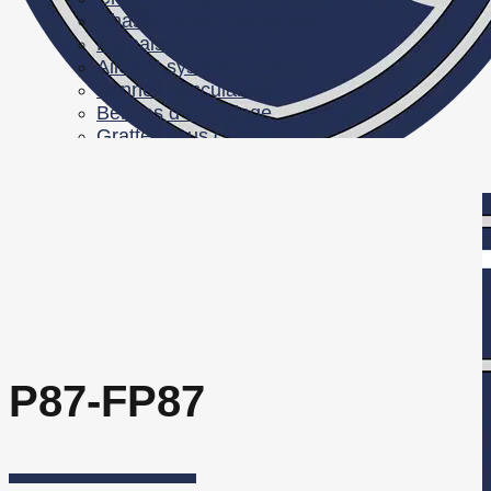
Chasse-neige réversibles
Harnais de camions
Ailes et systèmes d’ailes
Bennes basculantes
Bennes d’épandage
Grattes sous châssis
CONTACT
À PROPOS
DISTRIBUTEURS
English
Français
Anglais
P87-FP87